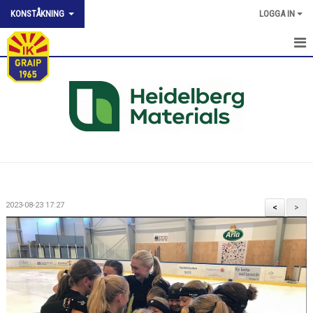
KONSTÅKNING
LOGGA IN
KONSTÅKNING INFO
KONSTÅKNING NYHETER
KONSTÅKNING KALENDER
KONSTÅKNING DOKUMENT
TÄVLINGAR
2023-08-23 17:27
<
>