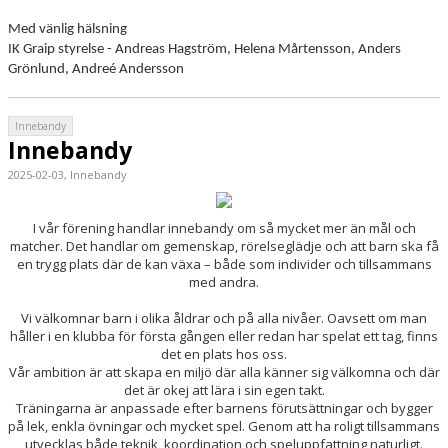
Med vänlig hälsning
IK Graip styrelse - Andreas Hagström, Helena Mårtensson, Anders
Grönlund, Andreé Andersson
Innebandy
Innebandy
2025-02-03, Innebandy
I vår förening handlar innebandy om så mycket mer än mål och
matcher. Det handlar om gemenskap, rörelseglädje och att barn ska få
en trygg plats där de kan växa – både som individer och tillsammans
med andra.
Vi välkomnar barn i olika åldrar och på alla nivåer. Oavsett om man
håller i en klubba för första gången eller redan har spelat ett tag, finns
det en plats hos oss.
Vår ambition är att skapa en miljö där alla känner sig välkomna och där
det är okej att lära i sin egen takt.
Träningarna är anpassade efter barnens förutsättningar och bygger
på lek, enkla övningar och mycket spel. Genom att ha roligt tillsammans
utvecklas både teknik, koordination och speluppfattning naturligt.