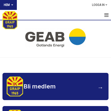
HEM
LOGGA IN
IK GRAIP STARTSIDA
NYHETER FÖR HELA FÖRENINGEN
MEDLEMSKAP
DOKUMENT
OM IK GRAIP
STYRELSEN
→
Bli medlem
KONTAKT