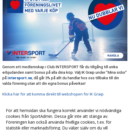
Genom ett medlemskap i Club INTERSPORT får du tillgång till unika
erbjudanden samt bonus på alla dina köp. Välj IK Graip under ”Mina sidor”
på
intersport.se
, då går 3% på allt du handlar hos oss tillbaka till din
valda förening utan att din egna bonus påverkas!
Klicka här för att komma direkt till webshopen för IK Graip
Med vänliga hälsningar
För att hemsidan ska fungera korrekt använder vi nödvändiga
IK Graip & INTERSPORT
cookies från SportAdmin. Dessa går inte att stänga av.
Föreningen kan också använda frivilliga cookies, t.ex. för
Fler nyheter >>
statistik eller marknadsföring. Du väljer själv om du vill