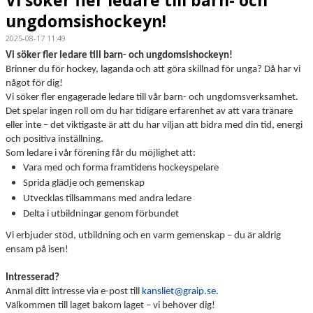
ungdomsishockeyn!
2025-08-17 11:49
Vi söker fler ledare till barn- och ungdomsishockeyn!
Brinner du för hockey, laganda och att göra skillnad för unga? Då har vi
något för dig!
Vi söker fler engagerade ledare till vår barn- och ungdomsverksamhet.
Det spelar ingen roll om du har tidigare erfarenhet av att vara tränare
eller inte – det viktigaste är att du har viljan att bidra med din tid, energi
och positiva inställning.
Som ledare i vår förening får du möjlighet att:
Vara med och forma framtidens hockeyspelare
Sprida glädje och gemenskap
Utvecklas tillsammans med andra ledare
Delta i utbildningar genom förbundet
Vi erbjuder stöd, utbildning och en varm gemenskap – du är aldrig
ensam på isen!
Intresserad?
Anmäl ditt intresse via e-post till
kansliet@graip.se
.
Välkommen till laget bakom laget – vi behöver dig!