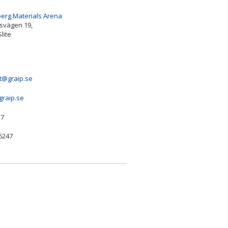
erg Materials Arena
tsvägen 19,
lite
t@graip.se
graip.se
17
6247