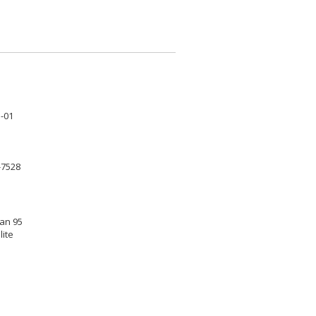
-01
-7528
an 95
lite