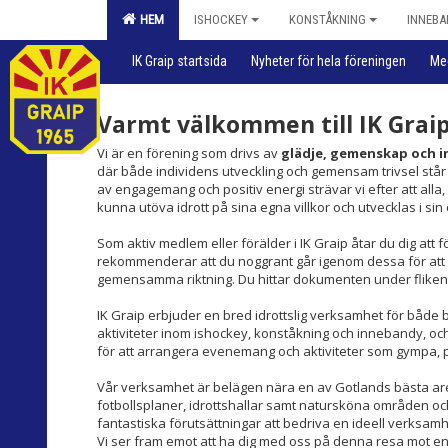
HEM
ISHOCKEY
KONSTÅKNING
INNEBA
IK Graip startsida
Nyheter för hela föreningen
Me
Varmt välkommen till IK Graip
Vi är en förening som drivs av
glädje, gemenskap och i
där både individens utveckling och gemensam trivsel stå
av engagemang och positiv energi strävar vi efter att alla
kunna utöva idrott på sina egna villkor och utvecklas i sin 
Som aktiv medlem eller förälder i IK Graip åtar du dig att f
rekommenderar att du noggrant går igenom dessa för att säk
gemensamma riktning. Du hittar dokumenten under flike
IK Graip erbjuder en bred idrottslig verksamhet för både
aktiviteter inom ishockey, konståkning och innebandy, oc
för att arrangera evenemang och aktiviteter som gympa, 
Vår verksamhet är belägen nära en av Gotlands bästa arenor
fotbollsplaner, idrottshallar samt natursköna områden oc
fantastiska förutsättningar att bedriva en ideell verksa
Vi ser fram emot att ha dig med oss på denna resa mot en