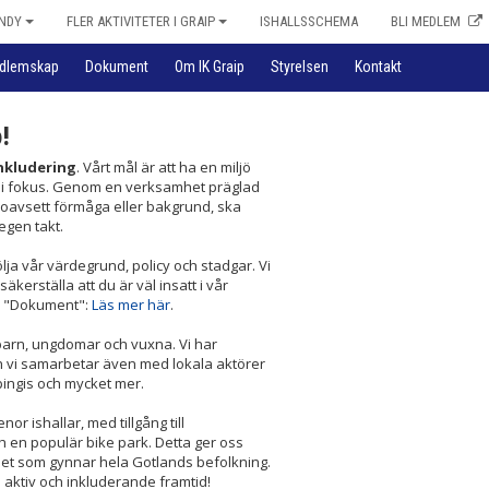
NDY
FLER AKTIVITETER I GRAIP
ISHALLSSCHEMA
BLI MEDLEM
dlemskap
Dokument
Om IK Graip
Styrelsen
Kontakt
!
nkludering
. Vårt mål är att ha en miljö
r i fokus. Genom en verksamhet präglad
, oavsett förmåga eller bakgrund, ska
egen takt.
ölja vår värdegrund, policy och stadgar. Vi
erställa att du är väl insatt i vår
n "Dokument":
Läs mer här
.
 barn, ungdomar och vuxna. Vi har
h vi samarbetar även med lokala aktörer
pingis och mycket mer.
 ishallar, med tillgång till
h en populär bike park. Detta ger oss
mhet som gynnar hela Gotlands befolkning.
 aktiv och inkluderande framtid!