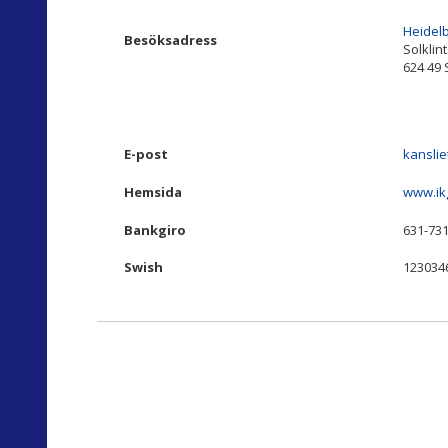
Heidelb
Besöksadress
Solklin
624 49 S
E-post
kanslie
Hemsida
www.ik
Bankgiro
631-73
Swish
123034